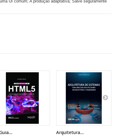
r uma UI comum; A produção adaptativa; Salve seguramente
Guia...
Arquitetura...
Pro Sprin