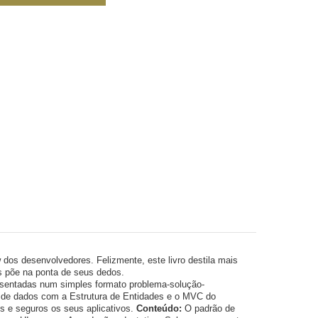
os desenvolvedores. Felizmente, este livro destila mais
s põe na ponta de seus dedos.
resentadas num simples formato problema-solução-
 de dados com a Estrutura de Entidades e o MVC do
s e seguros os seus aplicativos.
Conteúdo:
O padrão de