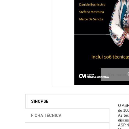
Ver maior
SINOPSE
O ASP.
de 100
FICHA TÉCNICA
As téc
discus
ASP.NE