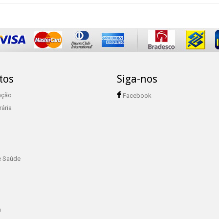
tos
Siga-nos
ação
Facebook
rária
e Saúde
a