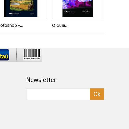
otoshop -...
O Guia...
Arquitetur
Newsletter
Ok