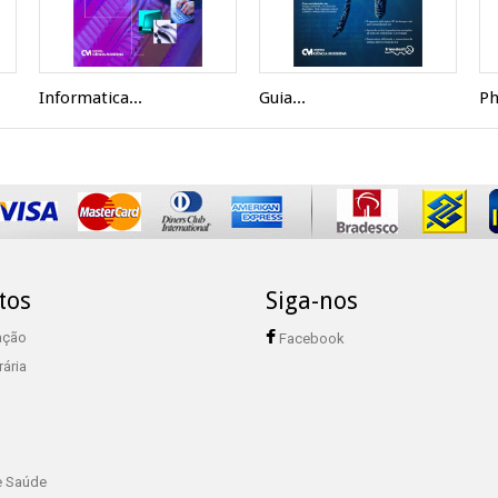
Informatica...
Guia...
Ph
tos
Siga-nos
ação
Facebook
rária
e Saúde