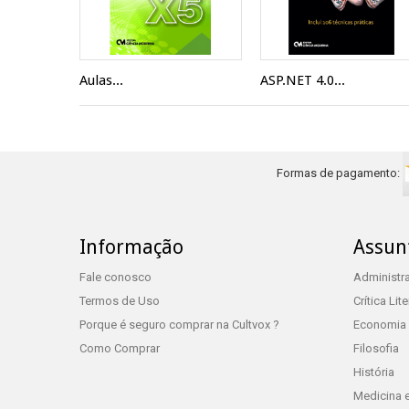
Aulas...
ASP.NET 4.0...
Formas de pagamento:
Informação
Assun
Fale conosco
Administr
Termos de Uso
Crítica Lite
Porque é seguro comprar na Cultvox ?
Economia
Como Comprar
Filosofia
História
Medicina 