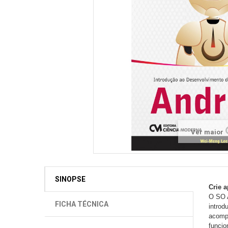
Ver maior
SINOPSE
Crie a
O SO A
FICHA TÉCNICA
introd
acompa
funcio