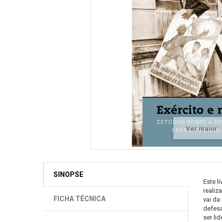
Ver maior
SINOPSE
Este l
realiz
FICHA TÉCNICA
vai da
defesa
ser li