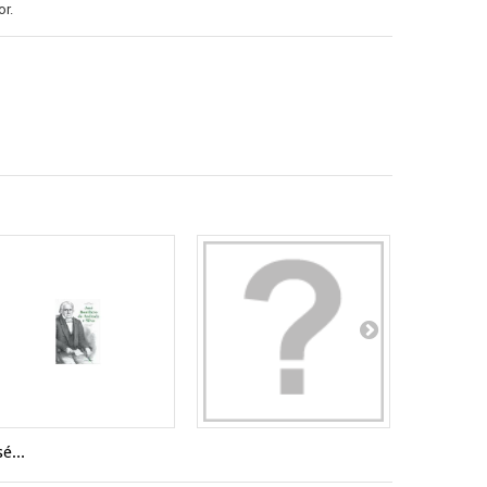
r.
sé...
A Nossa...