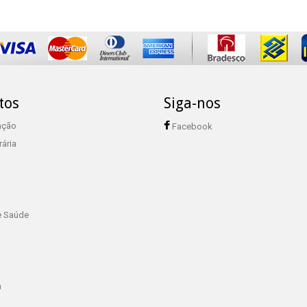
tos
Siga-nos
ação
Facebook
rária
e Saúde
a